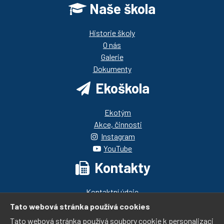
Naše škola
Historie školy
O nás
Galerie
Dokumenty
Ekoškola
Ekotým
Akce, činnosti
Instagram
YouTube
Kontakty
Kontaktní údaje
Pedagogický sbor
Tato webová stránka používá cookies
Telefonní spojení
Tato webová stránka používá soubory cookie k personalizaci