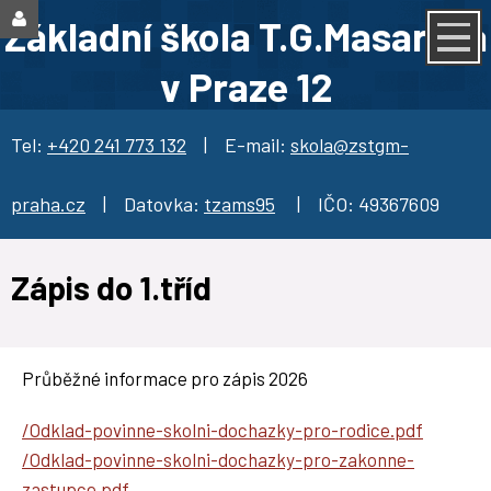
Základní škola T.G.Masaryka
v Praze 12
Tel:
+420 241 773 132
| E-mail:
skola@zstgm-
praha.cz
| Datovka:
tzams95
| IČO: 49367609
Zápis do 1.tříd
Průběžné informace pro zápis 2026
/Odklad-povinne-skolni-dochazky-pro-rodice.pdf
/Odklad-povinne-skolni-dochazky-pro-zakonne-
zastupce.pdf