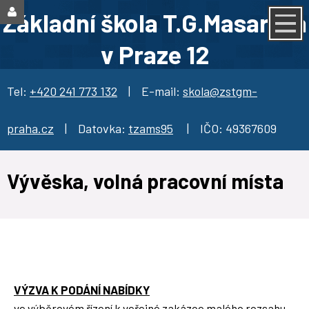
Základní škola T.G.Masaryka
v Praze 12
Tel:
+420 241 773 132
| E-mail:
skola@zstgm-
praha.cz
| Datovka:
tzams95
| IČO: 49367609
Vývěska, volná pracovní místa
VÝZVA K PODÁNÍ NABÍDKY
ve výběrovém řízení k veřejné zakázce malého rozsahu