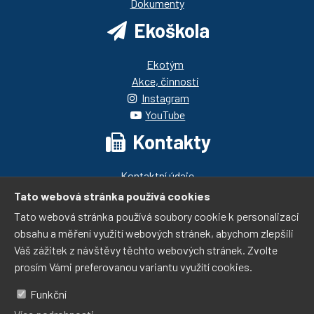
Dokumenty
Ekoškola
Ekotým
Akce, činnosti
Instagram
YouTube
Kontakty
Kontaktní údaje
Pedagogický sbor
Tato webová stránka používá cookies
Telefonní spojení
Tato webová stránka používá soubory cookie k personalizaci
ZŠ T.G.Masaryka
obsahu a měření využití webových stránek, abychom zlepšili
Váš zážitek z návštěvy těchto webových stránek. Zvolte
Modřanská 1375/10a
prosím Vámi preferovanou variantu využítí cookies.
143 00 Praha 4 - Modřany
Funkční