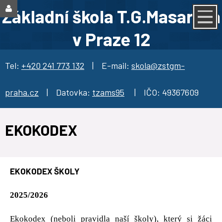
Základní škola T.G.Masaryka
v Praze 12
Tel:
+420 241 773 132
| E-mail:
skola@zstgm-
praha.cz
| Datovka:
tzams95
| IČO: 49367609
EKOKODEX
EKOKODEX ŠKOLY
2025/2026
Ekokodex (neboli pravidla naší školy), který si žáci