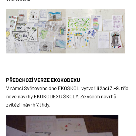
PŘEDCHOZÍ VERZE EKOKODEXU
V rámci Světového dne EKOŠKOL vytvořili žáci 3.-9. tříd
nové návrhy EKOKODEXU ŠKOLY. Ze všech návrhů
zvítězil návrh 7.třídy.