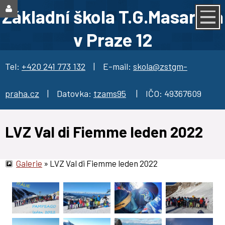
Základní škola T.G.Masaryka
v Praze 12
Tel:
+420 241 773 132
| E-mail:
skola@zstgm-
praha.cz
| Datovka:
tzams95
| IČO: 49367609
LVZ Val di Fiemme leden 2022
Galerie
»
LVZ Val di Fiemme leden 2022