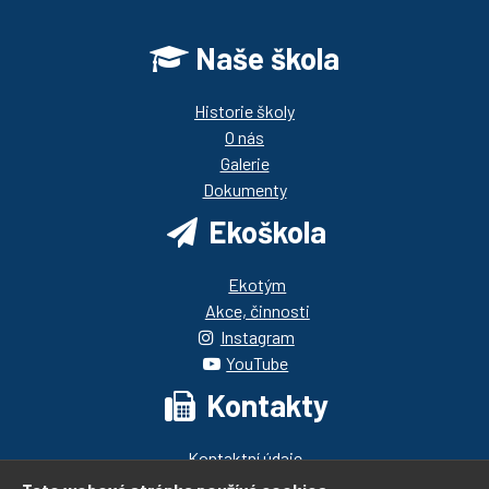
Naše škola
Historie školy
O nás
Galerie
Dokumenty
Ekoškola
Ekotým
Akce, činnosti
Instagram
YouTube
Kontakty
Kontaktní údaje
Pedagogický sbor