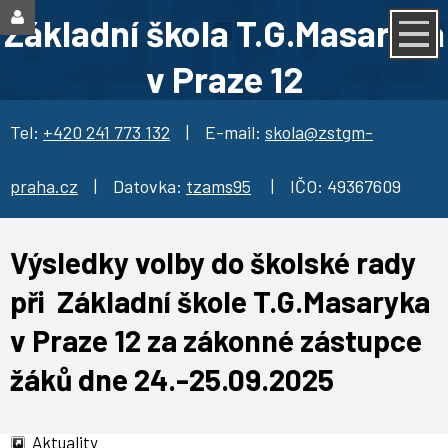
Základní škola T.G.Masaryka
v Praze 12
Tel:
+420 241 773 132
| E-mail:
skola@zstgm-
praha.cz
| Datovka:
tzams95
| IČO: 49367609
Výsledky volby do školské rady
při Základní škole T.G.Masaryka
v Praze 12 za zákonné zástupce
žáků dne 24.-25.09.2025
Aktuality