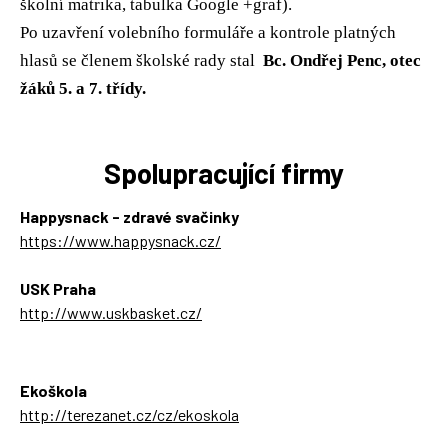
školní matrika, tabulka Google +graf).
Po uzavření volebního formuláře a kontrole platných
hlasů se členem školské rady stal
Bc. Ondřej Penc, otec
žáků 5. a 7. třídy.
Spolupracující firmy
Happysnack - zdravé svačinky
https://www.happysnack.cz/
USK Praha
http://www.uskbasket.cz/
Ekoškola
http://terezanet.cz/cz/ekoskola