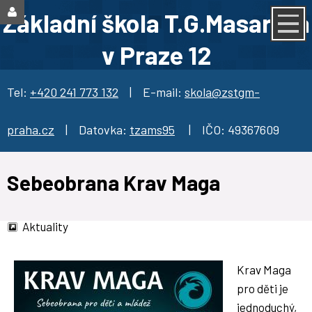
Základní škola T.G.Masaryka
v Praze 12
Tel:
+420 241 773 132
| E-mail:
skola@zstgm-
praha.cz
| Datovka:
tzams95
| IČO: 49367609
Sebeobrana Krav Maga
Aktuality
Krav Maga
pro děti je
jednoduchý,