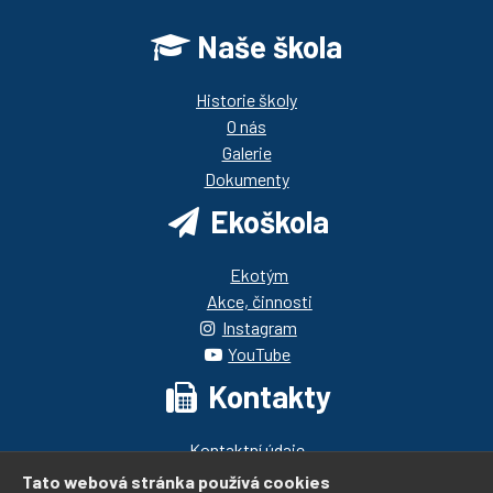
Naše škola
Historie školy
O nás
Galerie
Dokumenty
Ekoškola
Ekotým
Akce, činnosti
Instagram
YouTube
Kontakty
Kontaktní údaje
Pedagogický sbor
Tato webová stránka používá cookies