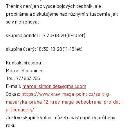
Trénink není jen o výuce bojových technik, ale
probíráme a diskutujeme nad různými situacemi a jak
se v nich chovat.
skupina pondělí: 17:30–18:20 (6–10 let)
skupina úterý: 18:30–19:20 (11–15 let)
Kontaktní osoba
Marcel Simonides
Tel.: 777 633 755
E-mail:
marcel.simonides@gmail.com
Odkaz:
https://www.krav-maga-point.cz/zs-t-g-
masaryka-praha-12-krav-maga-sebeobrana-pro-deti-
a-teenagery/
Je-li ve skupině volno, můžete nastoupit i v průběhu
roku.