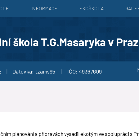
KOLE
INFORMACE
EKOŠKOLA
GALE
ní škola T.G.Masaryka v Praz
Mo
z
| Datovka:
tzams95
| IČO: 49367609
ním plánování a přípravách vysadil ekotým ve spolupráci s Prah