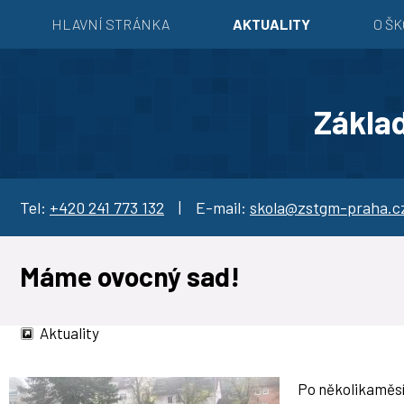
HLAVNÍ STRÁNKA
AKTUALITY
O Š
Základ
Tel:
+420 241 773 132
| E-mail:
skola@zstgm-praha.c
Máme ovocný sad!
Aktuality
Po několikaměsíč