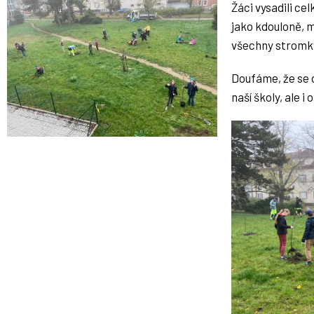
Žáci vysadili ce
jako kdouloně, m
všechny stromky
Doufáme, že se o
naší školy, ale i