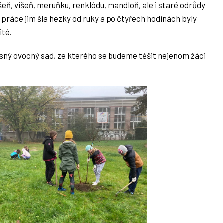
eň, višeň, meruňku, renklódu, mandloň, ale i staré odrůdy
 práce jim šla hezky od ruky a po čtyřech hodinách byly
ité.
rásný ovocný sad, ze kterého se budeme těšit nejenom žáci