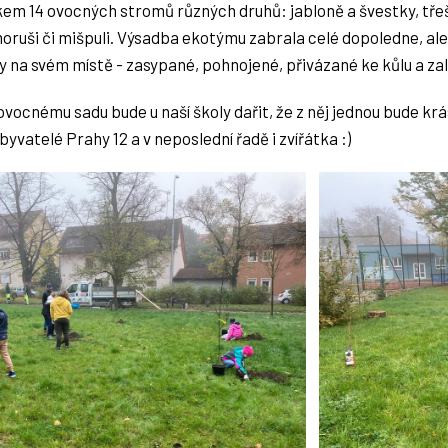
lkem 14 ovocných stromů různých druhů: jabloně a švestky, třeš
oruši či mišpuli. Výsadba ekotýmu zabrala celé dopoledne, ale
 na svém místě - zasypané, pohnojené, přivázané ke kůlu a zal
vocnému sadu bude u naší školy dařit, že z něj jednou bude k
 obyvatelé Prahy 12 a v neposlední řadě i zvířátka :)