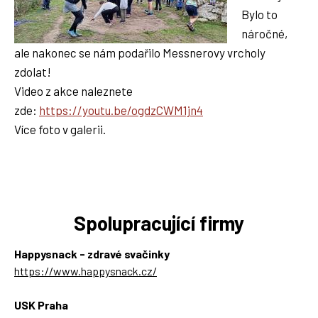
Bylo to
náročné,
ale nakonec se nám podařilo Messnerovy vrcholy
zdolat!
Video z akce naleznete
zde:
https://youtu.be/ogdzCWM1jn4
Více foto v galerii.
Spolupracující firmy
Happysnack - zdravé svačinky
https://www.happysnack.cz/
USK Praha