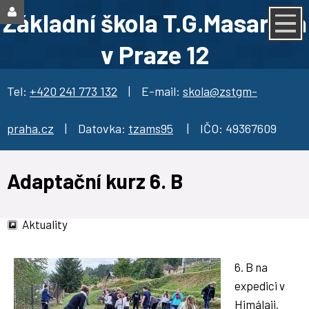
Základní škola T.G.Masaryka
v Praze 12
Tel:
+420 241 773 132
| E-mail:
skola@zstgm-
praha.cz
| Datovka:
tzams95
| IČO: 49367609
Adaptační kurz 6. B
Aktuality
6. B na
expedici v
Himálaji.