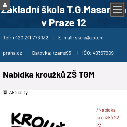
Základní škola T.G.Masaryka
v Praze 12
Tel:
+420 241 773 132
| E-mail:
skola@zstgm-
praha.cz
| Datovka:
tzams95
| IČO: 49367609
Nabídka kroužků ZŠ TGM
Aktuality
/Nabídka
kroužků 22-
23