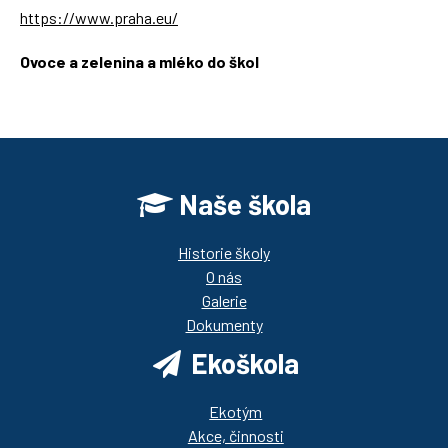
https://www.praha.eu/
Ovoce a zelenina a mléko do škol
https://ozbrazda.cz/
Naše škola
Historie školy
O nás
Galerie
Dokumenty
Ekoškola
Ekotým
Akce, činnosti