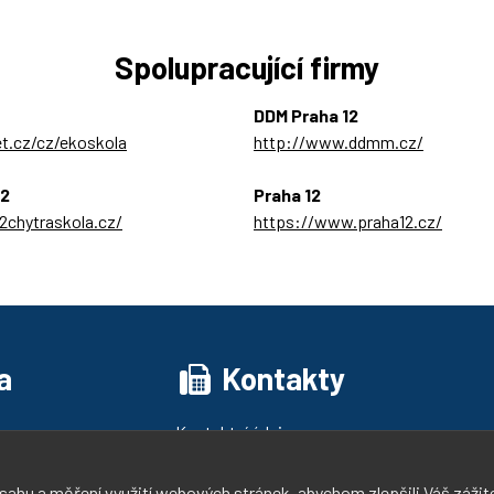
Spolupracující firmy
DDM Praha 12
et.cz/cz/ekoskola
http://www.ddmm.cz/
O2
Praha 12
chytraskola.cz/
https://www.praha12.cz/
a
Kontakty
Kontaktní údaje
Pedagogický sbor
Telefonní spojení
sahu a měření využití webových stránek, abychom zlepšili Váš záži