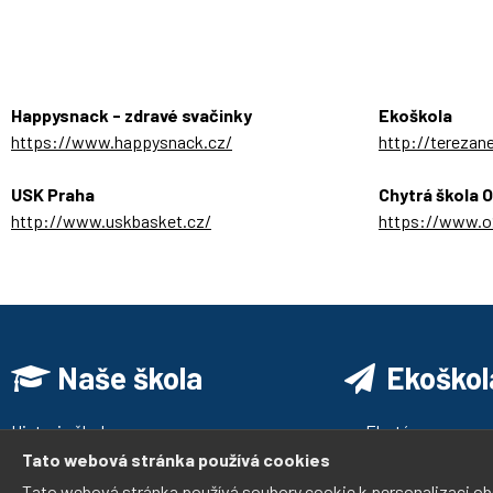
Happysnack - zdravé svačinky
Ekoškola
https://www.happysnack.cz/
http://terezan
USK Praha
Chytrá škola 
http://www.uskbasket.cz/
https://www.o2
Naše škola
Ekoškol
Historie školy
Ekotým
O nás
Akce, činnosti
Tato webová stránka používá cookies
Galerie
Instagram
Tato webová stránka používá soubory cookie k personalizaci ob