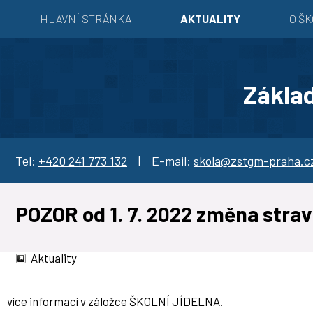
HLAVNÍ STRÁNKA
AKTUALITY
O Š
Základ
Tel:
+420 241 773 132
| E-mail:
skola@zstgm-praha.c
POZOR od 1. 7. 2022 změna stra
Aktuality
více informací v záložce ŠKOLNÍ JÍDELNA.