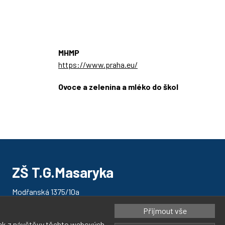
MHMP
https://www.praha.eu/
Ovoce a zelenina a mléko do škol
https://ozbrazda.cz/
ZŠ T.G.Masaryka
Modřanská 1375/10a
143 00 Praha 4 - Modřany
Přijmout vše
tek z návštěvy těchto webových